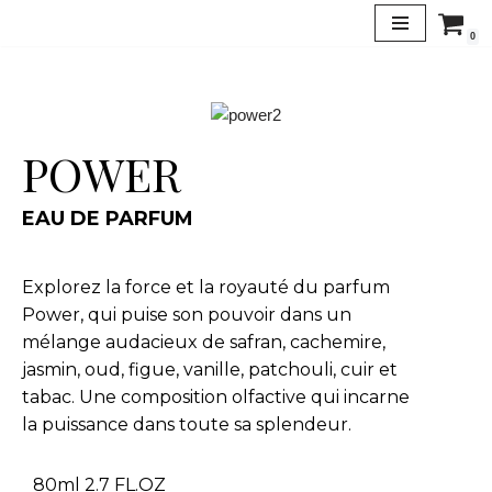
0
Aller
au
contenu
POWER
EAU DE PARFUM
Explorez la force et la royauté du parfum
Power, qui puise son pouvoir dans un
mélange audacieux de safran, cachemire,
jasmin, oud, figue, vanille, patchouli, cuir et
tabac. Une composition olfactive qui incarne
la puissance dans toute sa splendeur.
80ml 2.7 FL.OZ