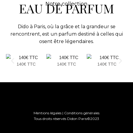
EAU DE PARFUM
Notre collection
Dido à Paris, où la grâce et la grandeur se
rencontrent, est un parfum destiné à celles qui
osent être légendaires.
140€ TTC
140€ TTC
140€ TTC
Mentions légales
|
Conditions générales
Tous droits réservés Didon Paris©2023