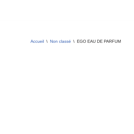
Aller
au
contenu
Accueil
\
Non classé
\
EGO EAU DE PARFUM