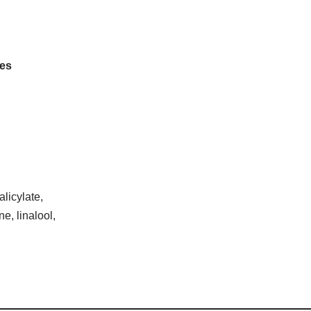
res
alicylate,
e, linalool,